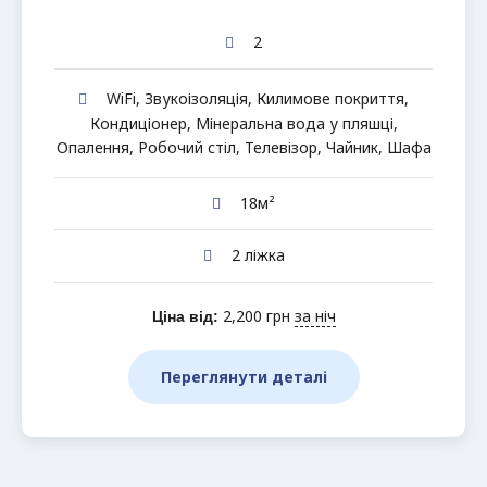
2
WiFi
,
Звукоізоляція
,
Килимове покриття
,
Кондиціонер
,
Мінеральна вода у пляшці
,
Опалення
,
Робочий стіл
,
Телевізор
,
Чайник
,
Шафа
18м²
2 ліжка
2,200
грн
за ніч
Ціна від:
Переглянути деталі