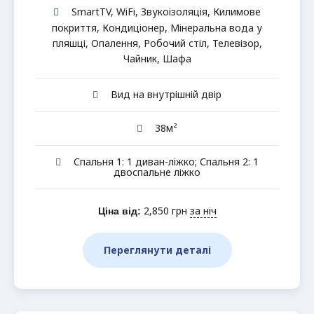
SmartTV
,
WiFi
,
Звукоізоляція
,
Килимове
покриття
,
Кондиціонер
,
Мінеральна вода у
пляшці
,
Опалення
,
Робочий стіл
,
Телевізор
,
Чайник
,
Шафа
Вид на внутрішній двір
38м²
Спальня 1: 1 диван-ліжко; Спальня 2: 1
двоспальне ліжко
2,850
грн
за ніч
Ціна від:
Переглянути деталі