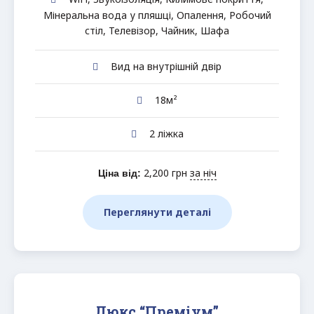
Мінеральна вода у пляшці
,
Опалення
,
Робочий
стіл
,
Телевізор
,
Чайник
,
Шафа
Вид на внутрішній двір
18м²
2 ліжка
2,200
грн
за ніч
Ціна від:
Переглянути деталі
Люкс “Преміум”