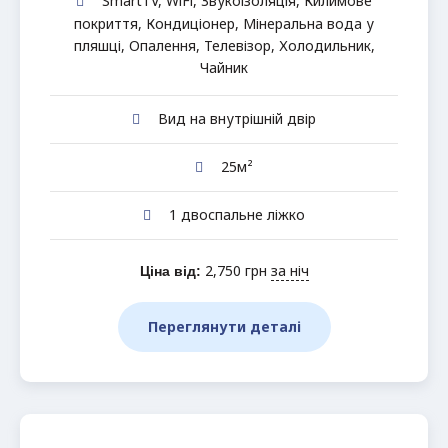
SmartTV
,
WiFi
,
Звукоізоляція
,
Килимове
покриття
,
Кондиціонер
,
Мінеральна вода у
пляшці
,
Опалення
,
Телевізор
,
Холодильник
,
Чайник
Вид на внутрішній двір
25м²
1 двоспальне ліжко
2,750
грн
за ніч
Ціна від:
Переглянути деталі