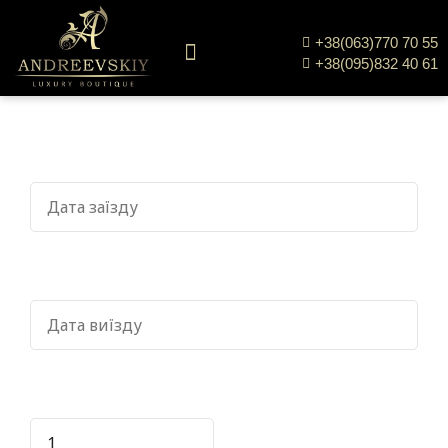
+38(063)770 70 55
+38(095)832 40 61
Забронюйте своє перебування
ЗАЇЗД
*
ВИЇЗД
*
ГОСТЕЙ