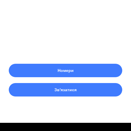
Готові забронювати?
Це безпечно бронювати онлайн у нас! Забронюйте
свій найкращий номер або зв’яжіться з нами.
Номери
Зв'язатися