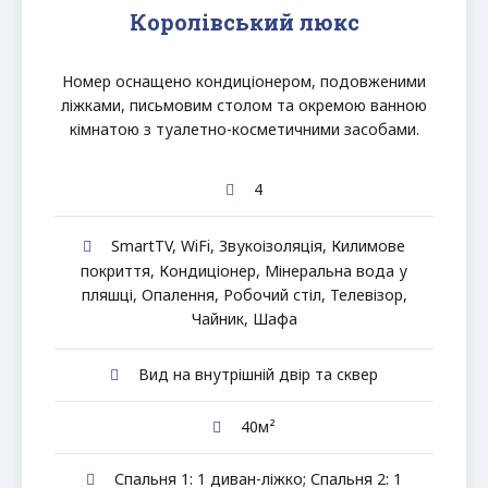
Королівський люкс
Номер оснащено кондиціонером, подовженими
ліжками, письмовим столом та окремою ванною
кімнатою з туалетно-косметичними засобами.
4
SmartTV
,
WiFi
,
Звукоізоляція
,
Килимове
покриття
,
Кондиціонер
,
Мінеральна вода у
пляшці
,
Опалення
,
Робочий стіл
,
Телевізор
,
Чайник
,
Шафа
Вид на внутрішній двір та сквер
40м²
Спальня 1: 1 диван-ліжко; Спальня 2: 1