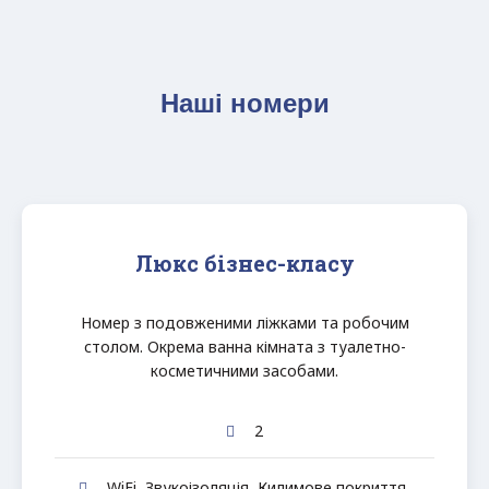
Наші номери
Люкс бізнес-класу
Номер з подовженими ліжками та робочим
столом. Окрема ванна кімната з туалетно-
косметичними засобами.
2
WiFi
,
Звукоізоляція
,
Килимове покриття
,