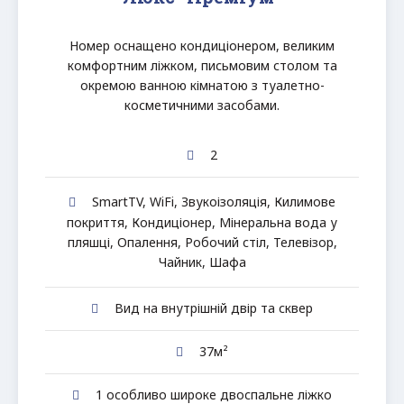
Номер оснащено кондиціонером, великим
комфортним ліжком, письмовим столом та
окремою ванною кімнатою з туалетно-
косметичними засобами.
2
SmartTV
,
WiFi
,
Звукоізоляція
,
Килимове
покриття
,
Кондиціонер
,
Мінеральна вода у
пляшці
,
Опалення
,
Робочий стіл
,
Телевізор
,
Чайник
,
Шафа
Вид на внутрішній двір та сквер
37м²
1 особливо широке двоспальне ліжко