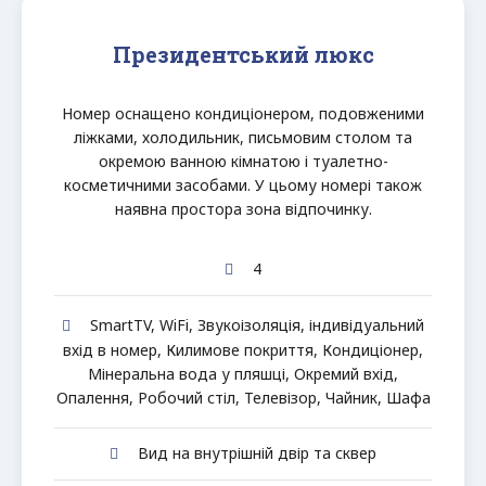
Президентський люкс
Номер оснащено кондиціонером, подовженими
ліжками, холодильник, письмовим столом та
окремою ванною кімнатою і туалетно-
косметичними засобами. У цьому номері також
наявна простора зона відпочинку.
4
SmartTV
,
WiFi
,
Звукоізоляція
,
індивідуальний
вхід в номер
,
Килимове покриття
,
Кондиціонер
,
Мінеральна вода у пляшці
,
Окремий вхід
,
Опалення
,
Робочий стіл
,
Телевізор
,
Чайник
,
Шафа
Вид на внутрішній двір та сквер