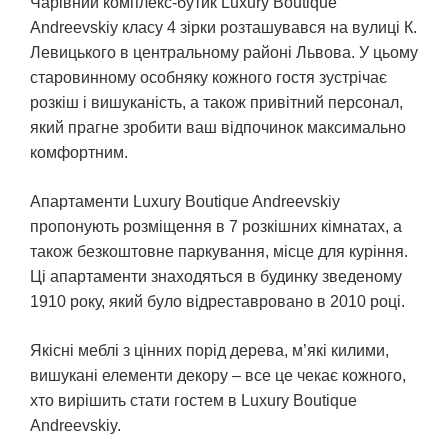
Чарівний комплекс-бутик Luxury Boutique
Andreevskiy класу 4 зірки розташувався на вулиці К.
Левицького в центральному районі Львова. У цьому
старовинному особняку кожного гостя зустрічає
розкіш і вишуканість, а також привітний персонал,
який прагне зробити ваш відпочинок максимально
комфортним.
Апартаменти Luxury Boutique Andreevskiy
пропонують розміщення в 7 розкішних кімнатах, а
також безкоштовне паркування, місце для куріння.
Ці апартаменти знаходяться в будинку зведеному
1910 року, який було відреставровано в 2010 році.
Якісні меблі з цінних порід дерева, м’які килими,
вишукані елементи декору – все це чекає кожного,
хто вирішить стати гостем в Luxury Boutique
Andreevskiy.